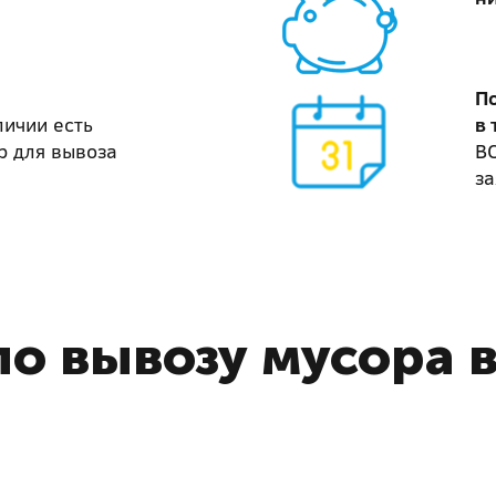
П
личии есть
в 
р для вывоза
В
за
о вывозу мусора 