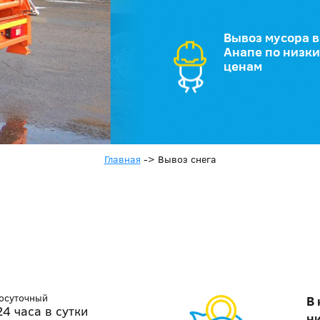
Вывоз мусора в
Анапе по низк
ценам
Главная
->
Вывоз снега
лосуточный
В
4 часа в сутки
н