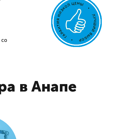
 со
ра в Анапе