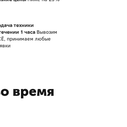
одача техники
течении 1 часа
Вывозим
СЁ, принимаем любые
явки
во время