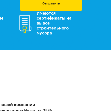
Отправить
Имеются
им
сертификаты на
вывоз
строительного
мусора
 нашей компании
изкие цены
Ниже на 25%