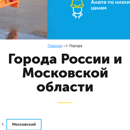
Анапе по низк
ценам
Главная
->
Города
Города России и
Московской
области
Московский